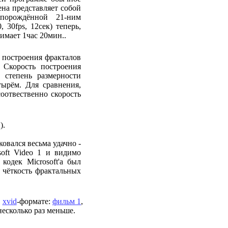
ена представляет собой
 порождённой 21-ним
 30fps, 12сек)
теперь,
имает 1час 20мин..
 построения фракталов
. Скорость построения
 степень размерности
тырём. Для сравнения,
оотвественно скорость
).
овался весьма удачно -
oft Video 1 и видимо
одек Microsoft'а был
 чёткость фрактальных
в
xvid
-формате:
фильм 1
,
несколько раз меньше.