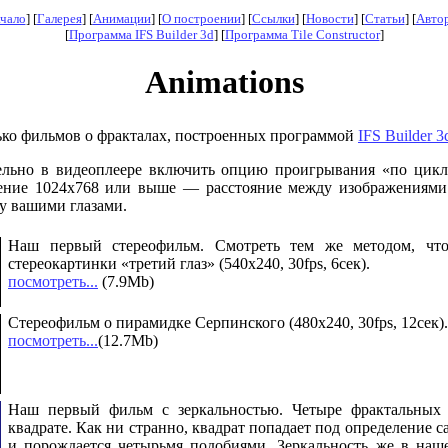
ачало
] [
Галерея
] [
Анимации
] [
О построении
] [
Ссылки
] [
Новости
]
[
Статьи
] [
Авто
[
Программа IFS Builder 3d
] [
Программа Tile Constructor
]
Animations
лько фильмов о фракталах, построенных программой
IFS Builder 3
ельно в видеоплеере включить опцию проигрывания «по цикл
ение 1024x768 или выше — расстояние между изображениями
у вашими глазами.
Наш первый стереофильм. Смотреть тем же методом, что
стереокартинки «третий глаз» (540x240, 30fps, 6сек).
поcмотреть...
(7.9Mb)
Стереофильм о пирамидке Серпинского (480x240, 30fps, 12сек).
поcмотреть...
(12.7Mb)
Наш первый фильм с зеркальностью. Четыре фрактальных 
квадрате. Как ни странно, квадрат попадает под определение 
и порождается четырьмя подобиями. Зеркальность же в наш