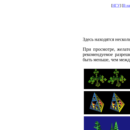
[
НГУ
] [
В н
Здесь находятся неско
При просмотре, желат
рекомендуемое разреш
быть меньше, чем межд