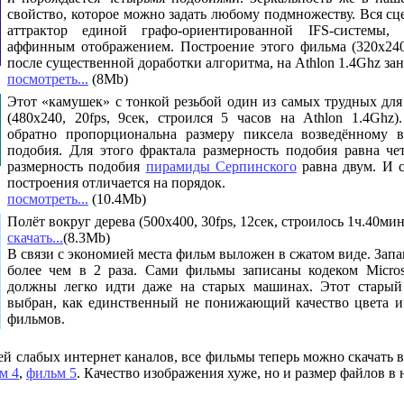
свойство, которое можно задать любому подмножеству. Вся сц
аттрактор единой графо-ориентированной IFS-системы,
аффинным отображением. Построение этого фильма (320x240,
после существенной доработки алгоритма, на Athlon 1.4Ghz зан
поcмотреть...
(8Mb)
Этот «камушек» с тонкой резьбой один из самых трудных для
(480x240, 20fps, 9сек, строился 5 часов на Athlon 1.4Ghz
)
обратно пропорциональна размеру пиксела возведённому в
подобия. Для этого фрактала размерность подобия равна че
размерность подобия
пирамиды Серпинского
равна двум. И с
построения отличается на порядок.
поcмотреть...
(10.4Mb)
Полёт вокруг дерева (500x400, 30fps, 12сек, строилось 1ч.40мин
скачать...
(8.3Mb)
В связи с экономией места фильм выложен в сжатом виде. Запак
более чем в 2 раза.
Сами фильмы записаны кодеком Micros
должны легко идти даже на старых машинах. Этот старый к
выбран, как единственный не понижающий качество цвета и
фильмов.
ей слабых интернет каналов, все фильмы теперь можно скачать 
м 4
,
фильм 5
.
Качество изображения хуже, но и размер файлов в 