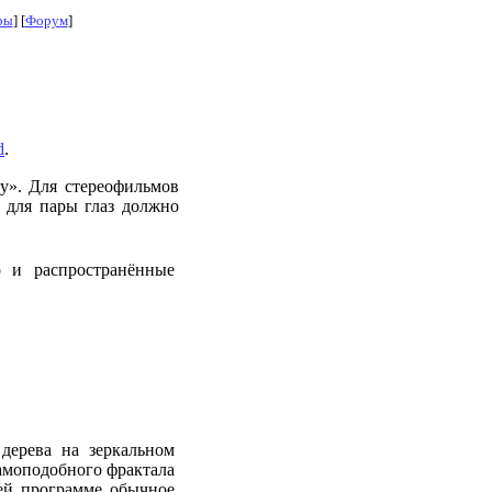
ры
] [
Форум
]
d
.
у». Для стереофильмов
 для пары глаз должно
 и распространённые
дерева на зеркальном
самоподобного фрактала
ей программе обычное