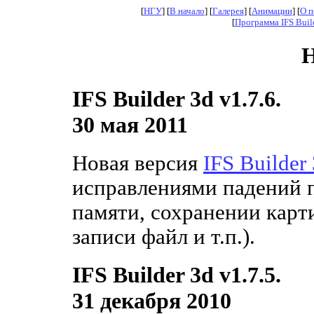
[
НГУ
] [
В начало
] [
Галерея
] [
Анимации
] [
О п
[
Программа IFS Buil
Н
IFS Builder 3d v1.7.6.
30 мая 2011
Новая версия
IFS Builder
исправлениями падений 
памяти, сохранении карт
записи файл и т.п.).
IFS Builder 3d v1.7.5.
31 декабря 2010