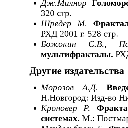
Дж.Милнор
Голомор
320 стр.
Шредер М.
Фрактал
РХД 2001 г. 528 стр.
Божокин С.В., П
мультифракталы.
РХД
Другие издательства
Морозов А.Д.
Введ
Н.Новгород: Изд-во Ниж
Кроновер Р.
Фракта
системах.
М.: Постмарк