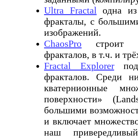
Ultra Fractal
одна из
фракталы, с большим
изображений.
ChaosPro
строит б
фракталов, в т.ч. и тр
Fractal Explorer
подд
фракталов. Среди н
кватернионные мн
поверхности» (Land
большими возможност
и включает множество
наш привередливый