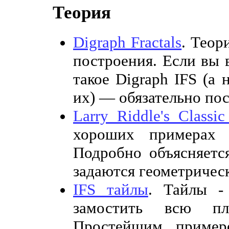
Теория
Digraph Fractals
. Теор
построения. Если вы 
такое Digraph IFS (а
их) — обязательно пос
Larry Riddle's Classic
хороших примерах о
Подробно объясняетс
задаются геометрическ
IFS тайлы
. Тайлы -
замостить всю пло
Простейшим пример