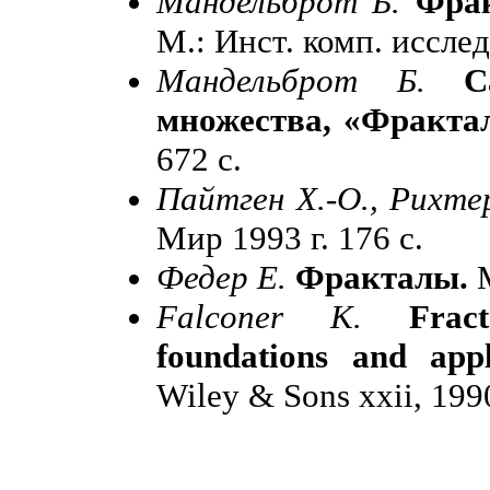
Мандельброт Б.
Фрак
М.: Инст. комп. исследо
Мандельброт Б.
С
множества, «Фракта
672 с.
Пайтген Х.-О., Рихте
Мир 1993 г. 176 с.
Федер Е.
Фракталы.
М
Falconer K.
Frac
foundations and appli
Wiley & Sons xxii, 199